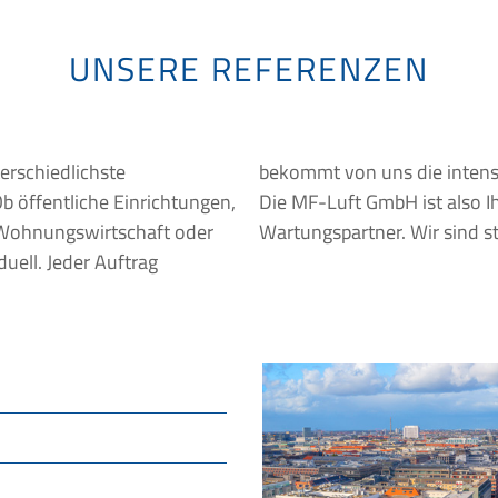
UNSERE REFERENZEN
terschiedlichste
 Gebäude verdient.
Ob öffentliche Einrichtungen,
agender Ausführungs- und
Wartungspartner. Wir sind st
duell. Jeder Auftrag