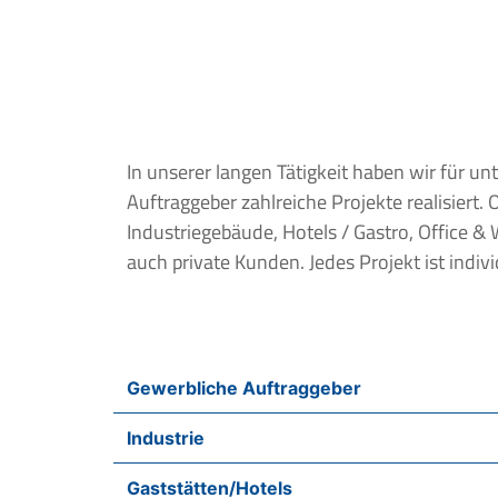
In unserer langen Tätigkeit haben wir für un
bekommt von uns die intensive Leidenschaft die Ihr
Auftraggeber zahlreiche Projekte realisiert. 
Die MF-Luft GmbH ist also Ihr hervorr
Industriegebäude, Hotels / Gastro, Office & Wohnungswirtschaft oder
auch private Kunden. Jedes Projekt ist indivi
Gewerbliche Auftraggeber
Industrie
Gaststätten/Hotels